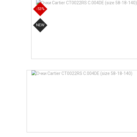
-53%
NEW