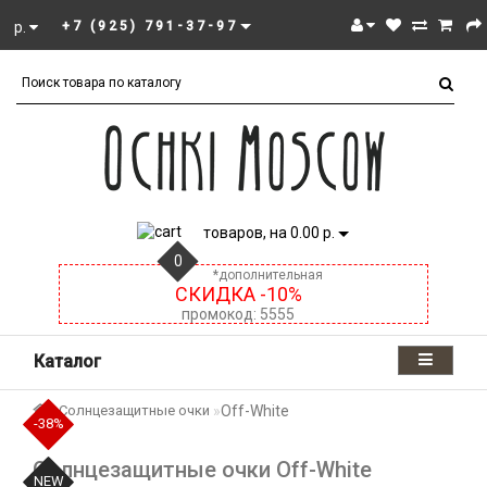
р.
+7 (925) 791-37-97
товаров, на 0.00 р.
0
*дополнительная
СКИДКА -10%
промокод: 5555
Каталог
Солнцезащитные очки
Off-White
-38%
-38%
-38%
-38%
Солнцезащитные очки Off-White
NEW
NEW
NEW
NEW