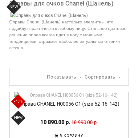
Оправы для очков Chanel (Шанель)
NEW
NEW
NEW
NEW
NEW
NEW
NEW
Оправы Chanel (Шанель) настолько элегантны, что
подойдут практически к любому лицу. Стильное цветовое
решение оправ всегда идет в ногу с модными
тенденциями, отражает наиболее актуальные оттенки
сезона.
Показывать:
Сортировать:
-43%
Оправа CHANEL H00056 C1 (size 52-16-142)
NEW
10 890.00 р.
18 990.00 р.
В КОРЗИНУ