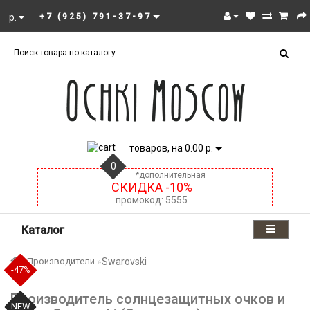
р.
+7 (925) 791-37-97
товаров, на 0.00 р.
0
*дополнительная
СКИДКА -10%
промокод: 5555
Каталог
Производители
Swarovski
-27%
-27%
-60%
-40%
-40%
-41%
-60%
-60%
-60%
-47%
Производитель солнцезащитных очков и
NEW
NEW